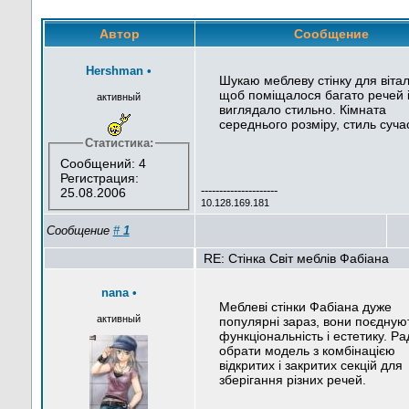
Автор
Сообщение
Hershman
•
Шукаю меблеву стінку для вітал
щоб поміщалося багато речей 
активный
виглядало стильно. Кімната
середнього розміру, стиль суча
Статистика:
Сообщений: 4
Регистрация:
---------------------
25.08.2006
10.128.169.181
Сообщение
#
1
RE: Стінка Світ меблів Фабіана
nana
•
Меблеві стінки Фабіана дуже
активный
популярні зараз, вони поєдную
функціональність і естетику. Р
обрати модель з комбінацією
відкритих і закритих секцій для
зберігання різних речей.