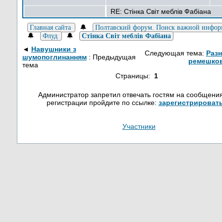
RE: Стінка Світ меблів Фабіана
🔔
Главная сайта
Полтавский форум. Поиск важной инфо
🔔
🔔
Флуд
Стінка Світ меблів Фабіана
◄
Навушники з
Следующая тема:
Раз
шумопоглинанням
: Предыдущая
ремешков
тема
Страницы:
1
Администратор запретил отвечать гостям на сообщения
регистрации пройдите по ссылке:
зарегистрироват
Участники