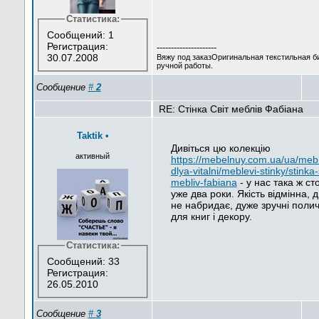
Статистика:
Сообщений: 1
Регистрация:
---------------------
30.07.2008
Вяжу под заказОригинальная текстильная б
ручной работы.
Сообщение
#
2
RE: Стінка Світ меблів Фабіана
Taktik
•
Дивіться цю колекцію
активный
https://mebelnuy.com.ua/ua/mebl
dlya-vitalni/meblevi-stinky/stinka-
mebliv-fabiana
- у нас така ж сто
уже два роки. Якість відмінна, 
не набридає, дуже зручні поли
для книг і декору.
Статистика:
Сообщений: 33
Регистрация:
26.05.2010
Сообщение
#
3