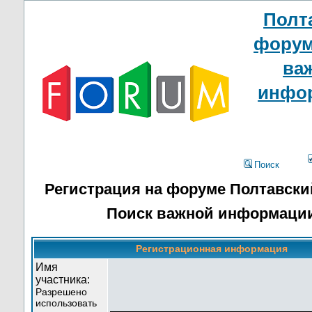
Полт
форум
ва
инфо
Поиск
Регистрация на форуме Полтавски
Поиск важной информаци
Регистрационная информация
Имя
участника:
Разрешено
использовать