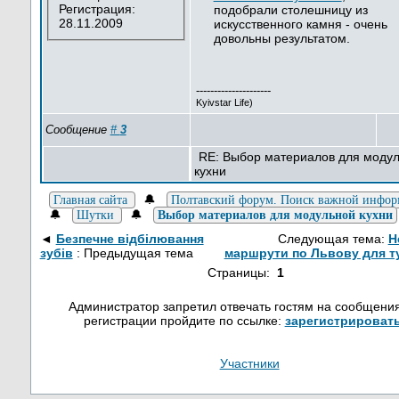
Регистрация:
подобрали столешницу из
28.11.2009
искусственного камня - очень
довольны результатом.
---------------------
Kyivstar Life)
Сообщение
#
3
RE: Выбор материалов для моду
кухни
🔔
Главная сайта
Полтавский форум. Поиск важной инфо
🔔
🔔
Шутки
Выбор материалов для модульной кухни
◄
Безпечне відбілювання
Следующая тема:
Н
зубів
: Предыдущая тема
маршрути по Львову для т
Страницы:
1
Администратор запретил отвечать гостям на сообщения
регистрации пройдите по ссылке:
зарегистрироват
Участники