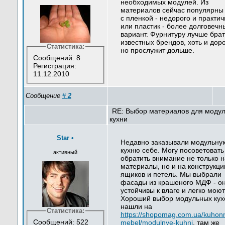
необходимых модулей. Из
материалов сейчас популярн
с пленкой - недорого и практич
или пластик - более долговечн
вариант. Фурнитуру лучше брат
известных брендов, хоть и дор
Статистика:
но прослужит дольше.
Сообщений: 8
Регистрация:
11.12.2010
Сообщение
#
2
RE: Выбор материалов для моду
кухни
Star
•
Недавно заказывали модульну
кухню себе. Могу посоветовать
активный
обратить внимание не только н
материалы, но и на конструкц
ящиков и петель. Мы выбрали
фасады из крашеного МДФ - о
устойчивы к влаге и легко моют
Хороший выбор модульных кух
нашли на
Статистика:
https://shopomag.com.ua/kuhon
Сообщений: 522
mebel/modulnye-kuhni
, там же